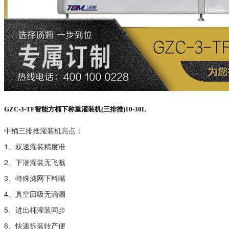
GZC-3-TF智能方桶下称重灌装机(三排推)10-30L
中桶三排推灌装机亮点：
1、双速灌装精度准
2、下潜灌装无飞溅
3、特殊滤网下料嘴
4、真空回吸无滴漏
5、进出桶灌装同步
6、快速拆装转产便