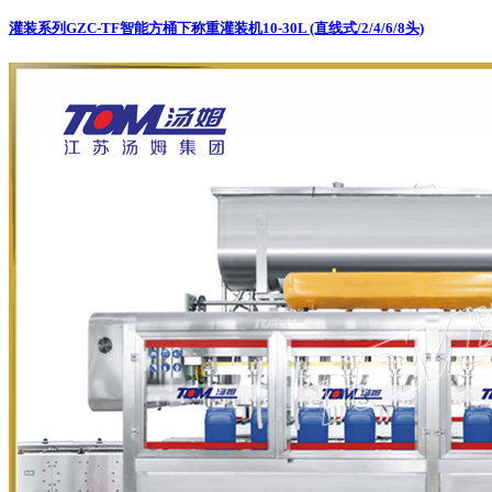
灌装系列
GZC-TF智能方桶下称重灌装机10-30L (直线式/2/4/6/8头)