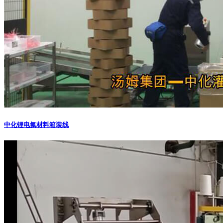
中化锂电氟材料箱装线