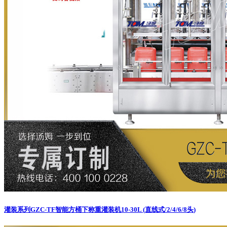
灌装系列
GZC-TF智能方桶下称重灌装机10-30L (直线式/2/4/6/8头)