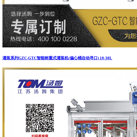
灌装系列
GZC-GTC智能称重式灌装机(偏心桶自动寻口) 10-30L