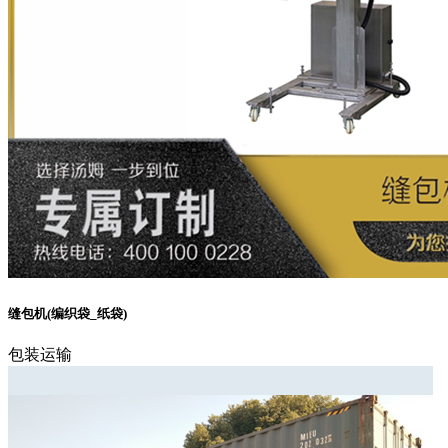
缝包机(编织袋_纸袋)
包装运输