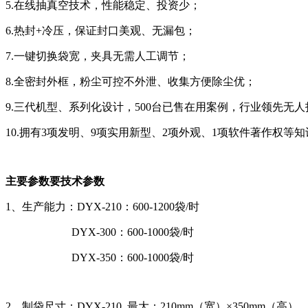
5.在线抽真空技术，性能稳定、投资少；
6.热封+冷压，保证封口美观、无漏包；
7.一键切换袋宽，夹具无需人工调节；
8.全密封外框，粉尘可控不外泄、收集方便除尘优；
9.三代机型、系列化设计，500台已售在用案例，行业领先无人
10.拥有3项发明、9项实用新型、2项外观、1项软件著作权等
主要参数要技术参数
1、生产能力：DYX-210：600-1200袋/时
DYX-300：600-1000袋/时
DYX-350：600-1000袋/时
2、制袋尺寸：DYX-210 最大：210mm（宽）×350mm（高）