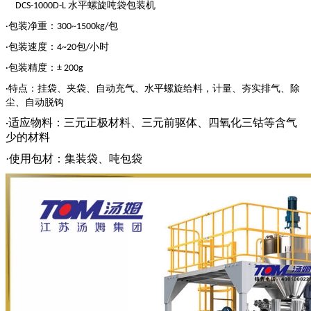
水平螺旋吨袋包装机
DCS-1000D-L
包装净重：
包
·
300
~
1
5
0
0kg/
包装速度：
包
小时
·
4
~
20
/
包装精度：
·
±
200g
特点
：
挂袋、夹袋、自动充气、水平螺旋给料，计量、夯实排气、除
·
尘、自动脱钩
适应物料：
三元正极材料、三元前驱体、四氧化三钴等含气
·
少的材料
·
使用包材：集装袋、吨包袋