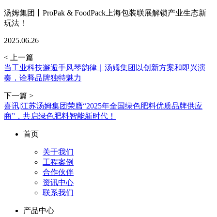
汤姆集团丨ProPak & FoodPack上海包装联展解锁产业生态新
玩法！
2025.06.26
< 上一篇
当工业科技邂逅手风琴韵律｜汤姆集团以创新方案和即兴演
奏，诠释品牌独特魅力
下一篇 >
喜讯|江苏汤姆集团荣膺“2025年全国绿色肥料优质品牌供应
商”，共启绿色肥料智能新时代！
首页
关于我们
工程案例
合作伙伴
资讯中心
联系我们
产品中心