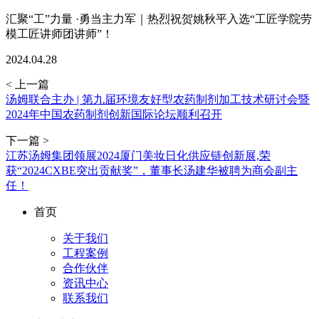
汇聚“工”力量 ·勇当主力军｜热烈祝贺姚秋平入选“工匠学院劳
模工匠讲师团讲师”！
2024.04.28
< 上一篇
汤姆联合主办 | 第九届环境友好型农药制剂加工技术研讨会暨
2024年中国农药制剂创新国际论坛顺利召开
下一篇 >
江苏汤姆集团领展2024厦门美妆日化供应链创新展,荣
获“2024CXBE突出贡献奖”，董事长汤建华被聘为商会副主
任！
首页
关于我们
工程案例
合作伙伴
资讯中心
联系我们