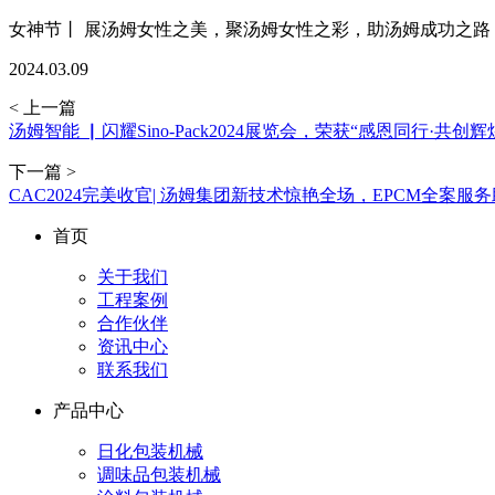
女神节丨 展汤姆女性之美，聚汤姆女性之彩，助汤姆成功之路
2024.03.09
< 上一篇
汤姆智能 ▏闪耀Sino-Pack2024展览会，荣获“感恩同行·共创
下一篇 >
CAC2024完美收官| 汤姆集团新技术惊艳全场，EPCM全
首页
关于我们
工程案例
合作伙伴
资讯中心
联系我们
产品中心
日化包装机械
调味品包装机械