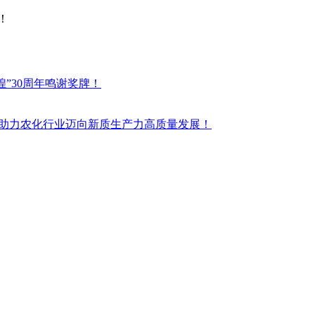
！
辉煌”30周年鸣谢奖牌！
案服务助力农化行业迈向新质生产力高质量发展！