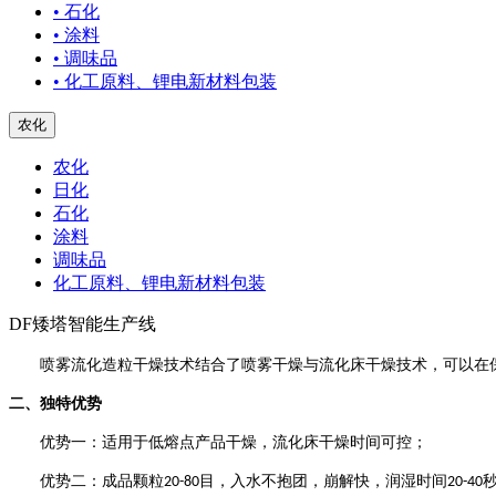
• 石化
• 涂料
• 调味品
• 化工原料、锂电新材料包装
农化
农化
日化
石化
涂料
调味品
化工原料、锂电新材料包装
DF矮塔智能生产线
喷雾流化造粒干燥技术结合了喷雾干燥与流化床干燥技术，可以在
二、独特优势
优势一：适用于低熔点产品干燥，流化床干燥时间可控；
优势二：成品颗粒
目，入水不抱团，崩解快，润湿时间
20-80
20-40